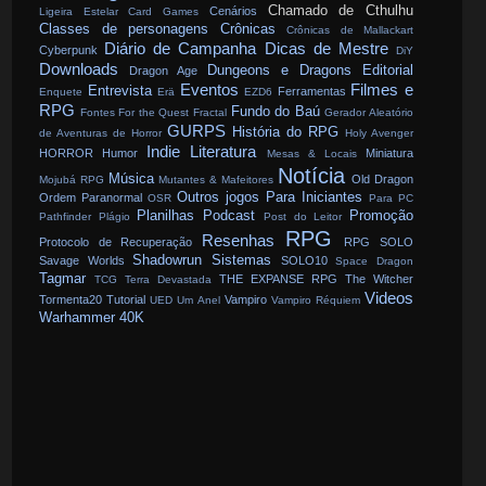
Chamado de Cthulhu
Cenários
Ligeira Estelar
Card Games
Classes de personagens
Crônicas
Crônicas de Mallackart
Diário de Campanha
Dicas de Mestre
Cyberpunk
DiY
Downloads
Dungeons e Dragons
Editorial
Dragon Age
Eventos
Filmes e
Entrevista
Ferramentas
Enquete
Erä
EZD6
RPG
Fundo do Baú
Fontes
For the Quest
Fractal
Gerador Aleatório
GURPS
História do RPG
de Aventuras de Horror
Holy Avenger
Indie
Literatura
HORROR
Humor
Miniatura
Mesas & Locais
Notícia
Música
Old Dragon
Mojubá RPG
Mutantes & Mafeitores
Outros jogos
Para Iniciantes
Ordem Paranormal
OSR
Para PC
Planilhas
Podcast
Promoção
Pathfinder
Plágio
Post do Leitor
RPG
Resenhas
Protocolo de Recuperação
RPG SOLO
Shadowrun
Sistemas
Savage Worlds
SOLO10
Space Dragon
Tagmar
THE EXPANSE RPG
The Witcher
TCG
Terra Devastada
Videos
Tormenta20
Tutorial
Vampiro
UED
Um Anel
Vampiro Réquiem
Warhammer 40K