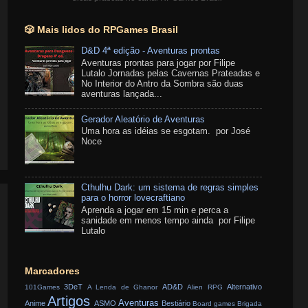
🎲 Mais lidos do RPGames Brasil
D&D 4ª edição - Aventuras prontas
Aventuras prontas para jogar por Filipe
Lutalo Jornadas pelas Cavernas Prateadas e
No Interior do Antro da Sombra são duas
aventuras lançada...
Gerador Aleatório de Aventuras
Uma hora as idéias se esgotam. por José
Noce
Cthulhu Dark: um sistema de regras simples
para o horror lovecraftiano
Aprenda a jogar em 15 min e perca a
sanidade em menos tempo ainda por Filipe
Lutalo
Marcadores
3DeT
AD&D
Alternativo
101Games
A Lenda de Ghanor
Alien RPG
Artigos
Aventuras
Anime
ASMO
Bestiário
Board games
Brigada