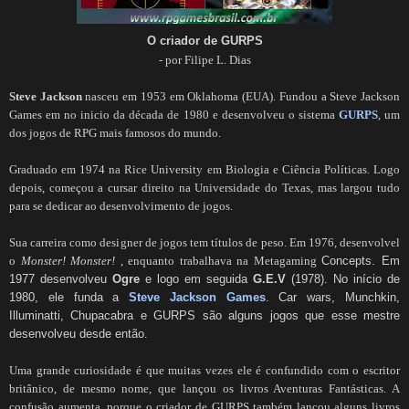
O criador de GURPS
- por Filipe L. Dias
Steve Jackson
nasceu em 1953 em Oklahoma (EUA). Fundou a Steve Jackson
Games em no inicio da década de 1980 e desenvolveu o sistema
GURPS
, um
dos jogos de RPG mais famosos do mundo.
Graduado em 1974 na Rice University em Biologia e Ciência Políticas. Logo
depois, começou a cursar direito na Universidade do Texas, mas largou tudo
para se dedicar ao desenvolvimento de jogos.
Sua carreira como designer de jogos tem títulos de peso. Em 1976, desenvolvel
o
Monster! Monster!
, enquanto trabalhava na Metagaming
Concepts. Em
1977 desenvolveu
Ogre
e logo em seguida
G.E.V
(1978).
No início de
1980, ele funda a
Steve Jackson Games
. Car wars, Munchkin,
Illuminatti, Chupacabra
e GURPS são alguns jogos que esse mestre
desenvolveu desde então.
Uma grande curiosidade é que muitas vezes ele é confundido com o escritor
britânico, de mesmo nome, que lançou os livros Aventuras Fantásticas. A
confusão aumenta, porque o criador de GURPS também lançou alguns livros