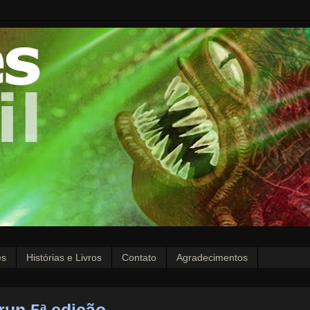
es
Histórias e Livros
Contato
Agradecimentos
run 5ª edição