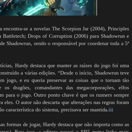
encontra-se a novelas The Scorpion Jar (2004), Principles
a Battletech; Drops of Corruption (2006) para Shadowrun e
 de Shadowrun, sendo o responsável por coordenar toda a 5ª
cias, Hardy destaca que manter as raízes do jogo foi uma
onstruído a várias edições. “Desde o início, Shadowrun teve
m jogo, e eu queria preservar as coisas que o tornam tão
ue os dragões, comandantes das megacorporações, elfos
 tom para o jogo. Outro ponto chave é que os runners sempre
a eles. O autor não descarta que alterações nas regras foram
o característica do sistema, precisava ser mantida.
iii
as formas de jogar, Hardy destaca que não importa como as
rsrs). Para isso, a editora possui o SR5 numa linha mais