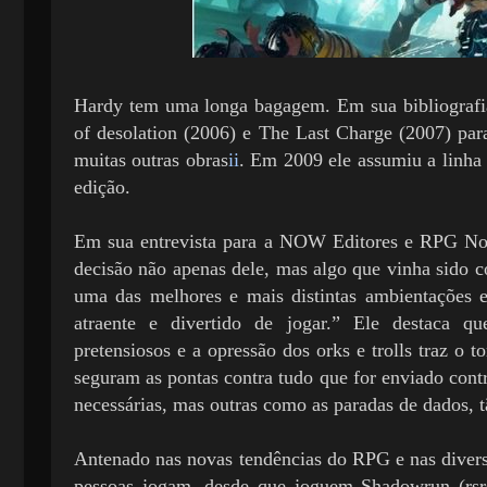
Hardy tem uma longa bagagem. Em sua bibliografia 
of desolation (2006) e The Last Charge (2007) par
muitas outras obras
ii
. Em 2009 ele assumiu a linha
edição.
Em sua entrevista para a NOW Editores e RPG Notí
decisão não apenas dele, mas algo que vinha sido c
uma das melhores e mais distintas ambientações e
atraente e divertido de jogar.” Ele destaca q
pretensiosos e a opressão dos orks e trolls traz o
seguram as pontas contra tudo que for enviado contr
necessárias, mas outras como as paradas de dados, tã
Antenado nas novas tendências do RPG e nas divers
pessoas jogam, desde que joguem Shadowrun (rsrs