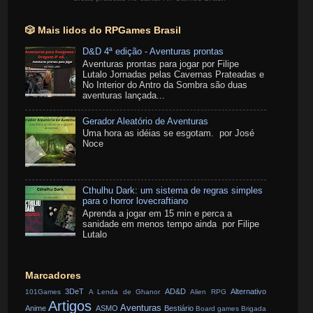
🎲 Mais lidos do RPGames Brasil
D&D 4ª edição - Aventuras prontas
Aventuras prontas para jogar por Filipe
Lutalo Jornadas pelas Cavernas Prateadas e
No Interior do Antro da Sombra são duas
aventuras lançada...
Gerador Aleatório de Aventuras
Uma hora as idéias se esgotam. por José
Noce
Cthulhu Dark: um sistema de regras simples
para o horror lovecraftiano
Aprenda a jogar em 15 min e perca a
sanidade em menos tempo ainda por Filipe
Lutalo
Marcadores
3DeT
AD&D
Alternativo
101Games
A Lenda de Ghanor
Alien RPG
Artigos
Aventuras
Anime
ASMO
Bestiário
Board games
Brigada