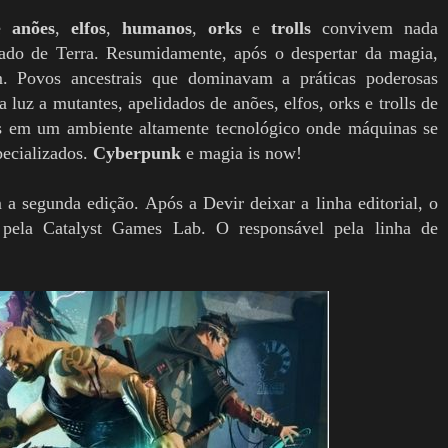
de
anões
,
elfos
,
humanos
,
orks
e
trolls
convivem nada
o de Terra. Resumidamente, após o despertar da magia,
am. Povos ancestrais que dominavam a práticas poderosas
uz a mutantes, apelidados de anões, elfos, orks e trolls de
as em um ambiente altamente tecnológico onde máquinas se
pecializados.
Cyberpunk
e magia is now!
a segunda edição. Após a Devir deixar a linha editorial, o
o pela Catalyst Games Lab. O responsável pela linha de