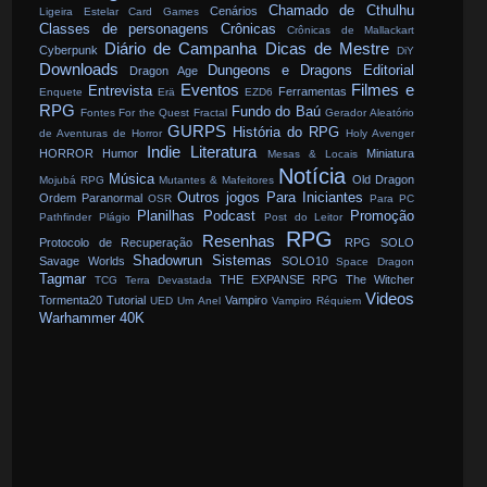
Chamado de Cthulhu
Cenários
Ligeira Estelar
Card Games
Classes de personagens
Crônicas
Crônicas de Mallackart
Diário de Campanha
Dicas de Mestre
Cyberpunk
DiY
Downloads
Dungeons e Dragons
Editorial
Dragon Age
Eventos
Filmes e
Entrevista
Ferramentas
Enquete
Erä
EZD6
RPG
Fundo do Baú
Fontes
For the Quest
Fractal
Gerador Aleatório
GURPS
História do RPG
de Aventuras de Horror
Holy Avenger
Indie
Literatura
HORROR
Humor
Miniatura
Mesas & Locais
Notícia
Música
Old Dragon
Mojubá RPG
Mutantes & Mafeitores
Outros jogos
Para Iniciantes
Ordem Paranormal
OSR
Para PC
Planilhas
Podcast
Promoção
Pathfinder
Plágio
Post do Leitor
RPG
Resenhas
Protocolo de Recuperação
RPG SOLO
Shadowrun
Sistemas
Savage Worlds
SOLO10
Space Dragon
Tagmar
THE EXPANSE RPG
The Witcher
TCG
Terra Devastada
Videos
Tormenta20
Tutorial
Vampiro
UED
Um Anel
Vampiro Réquiem
Warhammer 40K