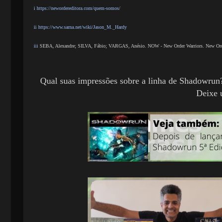
i
https://newordereditora.com/quem-somos/
ii
https://www.sarna.net/wiki/Jason_M._Hardy
iii
SEBA, Alexandre; SILVA, Fábio; VARGAS, Anésio. NOW - New Order Warriors. New Order 
Qual suas impressões sobre a linha de Shadowrun?
Deixe 