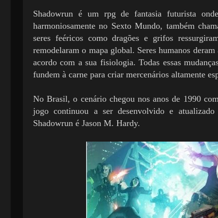
Shadowrun é um rpg de fantasia futurista on
harmoniosamente no Sexto Mundo, também chamad
seres feéricos como dragões e grifos ressurgir
remodelaram o mapa global. Seres humanos deram a l
acordo com a sua fisiologia. Todas essas mudanç
fundem à carne para criar mercenários altamente es
No Brasil, o cenário chegou nos anos de 1990 com 
jogo continuou a ser desenvolvido e atualizad
Shadowrun é Jason M. Hardy.