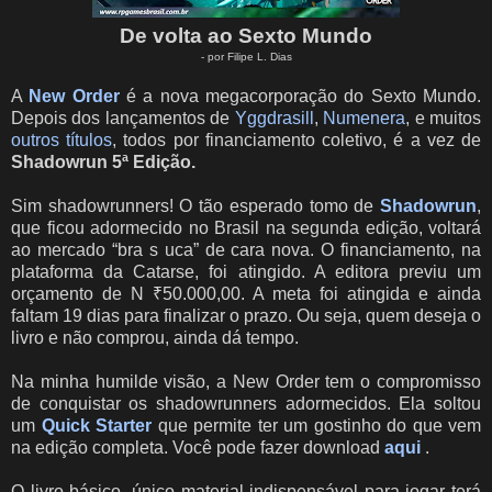
De volta ao Sexto Mundo
- por Filipe L. Dias
A
New Order
é a nova megacorporação do Sexto Mundo.
Depois dos lançamentos de
Yggdrasill
,
Numenera
, e muitos
outros títulos
, todos por financiamento coletivo, é a vez de
Shadowrun 5ª Edição.
Sim shadowrunners! O tão esperado tomo de
Shadowrun
,
que ficou adormecido no Brasil na segunda edição, voltará
ao mercado “bra s uca” de cara nova. O financiamento, na
plataforma da Catarse, foi atingido. A editora previu um
orçamento de N ₹50.000,00. A meta foi atingida e ainda
faltam 19 dias para finalizar o prazo. Ou seja, quem deseja o
livro e não comprou, ainda dá tempo.
Na minha humilde visão, a New Order tem o compromisso
de conquistar os shadowrunners adormecidos. Ela soltou
um
Quick Starter
que permite ter um gostinho do que vem
na edição completa. Você pode fazer download
aqui
.
O livro básico, único material indispensável para jogar terá