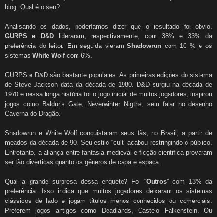
blog. Qual é o seu?
Analisando os dados, poderíamos dizer que o resultado foi obvio.
GURPS e D&D
lideraram, respectivamente, com 38% e 33% da
preferência do leitor. Em seguida vieram
Shadowrun
com 10 % e os
sistemas
White Wolf
com 6%.
GURPS e D&D são bastante populares. As primeiras edições do sistema
de Steve Jackson data da década de 1980. D&D surgiu na década de
1970 e nessa longa história foi o jogo inicial de muitos jogadores, inspirou
jogos como Baldur’s Gate, Neverwinter Nigths, sem falar no desenho
Caverna do Dragão.
Shadowrun e White Wolf conquistaram seus fãs, no Brasil, a partir de
meados da década de 90. Seu estilo “cult” acabou restringindo o público.
Entretanto, a aliança entre fantasia medieval e ficção cientifica provaram
ser tão divertidas quanto os gêneros de capa e espada.
Qual a grande surpresa dessa enquete? Foi “
Outros
” com 13% da
preferência. Isso indica que muitos jogadores deixaram os sistemas
clássicos de lado e jogam títulos menos conhecidos ou comerciais.
Preferem jogos antigos como Deadlands, Castelo Falkenstein. Ou