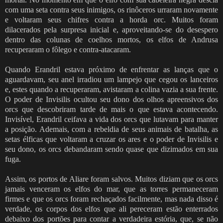
com uma seta contra seus inimigos, os rinôceros urraram novamente
e voltaram seus chifres contra a horda orc. Muitos foram
dilacerados pela surpresa inicial e, aproveitando-se do desespero
dentro das colunas de coelhos mortos, os elfos de Andrusa
recuperaram o fôlego e contra-atacaram.
Quando Erandril estava próximo de enfrentar as lanças que o
aguardavam, seu anel irradiou um lampejo que cegou os lanceiros
e, estes quando a recuperaram, avistaram a colina vazia a sua frente.
O poder de Invisilis ocultou seu dono dos olhos apreensivos dos
orcs que descobriram tarde de mais o que estava acontecendo.
Invisível, Erandril ceifava a vida dos orcs que lutavam para manter
a posição. Ademais, com a rebeldia de seus animais de batalha, as
setas élficas que voltaram a cruzar os ares e o poder de Invisilis e
seu dono, os orcs debandaram sendo quase que dizimados em sua
fuga.
Assim, os portos de Aliare foram salvos. Muitos diziam que os orcs
jamais venceram os elfos do mar, que as torres permaneceram
firmes e que os orcs foram rechaçados facilmente, mas nada disso é
verdade, os corpos dos elfos que ali pereceram estão enterrados
debaixo dos portões para contar a verdadeira estória, que, se não