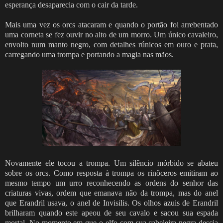
esperança desaparecia com o cair da tarde.
Mais uma vez os orcs atacaram e quando o portão foi arrebentado
uma corneta se fez ouvir no alto de um morro. Um único cavaleiro,
envolto num manto negro, com detalhes rúnicos em ouro e prata,
carregando uma trompa e portando a magia nas mãos.
Novamente ele tocou a trompa. Um silêncio mórbido se abateu
sobre os orcs. Como resposta à trompa os rinôceros emitiram ao
mesmo tempo um urro reconhecendo as ordens do senhor das
criaturas vivas, ordem que emanava não da trompa, mas do anel
que Erandril usava, o anel de Invisilis. Os olhos azuis de Erandril
brilharam quando este apeou de seu cavalo e sacou sua espada
mortal. No momento em que o elfo com sua cabeleira negra descia